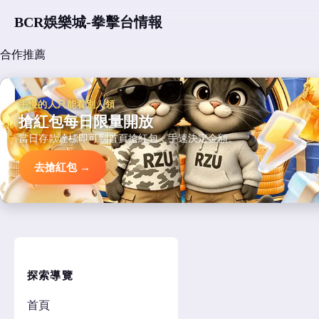
BCR娛樂城-拳擊台情報
合作推薦
手慢的人只能看別人領
搶紅包每日限量開放
當日存款達標即可到首頁搶紅包，手速決定金額。
去搶紅包 →
探索導覽
首頁