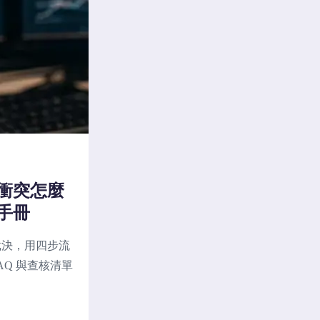
衝突怎麼
手冊
裁決，用四步流
Q 與查核清單