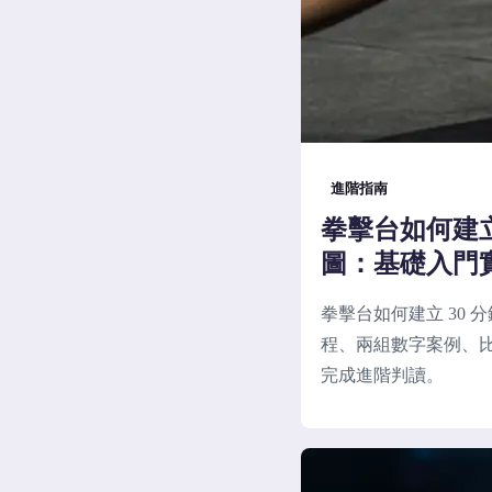
進階指南
拳擊台如何建立
圖：基礎入門
拳擊台如何建立 30 
程、兩組數字案例、比
完成進階判讀。