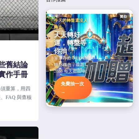
贊助
今天的轉盤還沒人
轉走
天天轉好
運，轉盤等
你抽
單筆存款 3000 就送
些舊結論
轉盤機會，最高
2888 每天都能中。
實作手冊
免費抽一次
必須重算，用四
→
FAQ 與查核