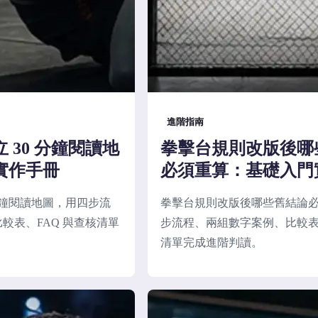
進階指南
 30 分鐘閱讀地
拳擊台規則改版後哪
實作手冊
必須重算：基礎入門
分鐘閱讀地圖，用四步流
拳擊台規則改版後哪些舊結論
較表、FAQ 與查核清單
步流程、兩組數字案例、比較表、
清單完成進階判讀。