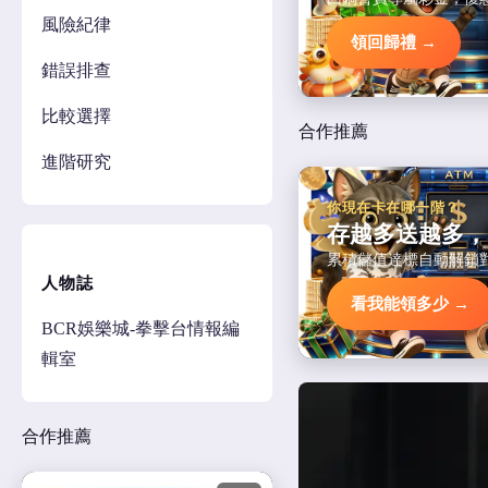
風險紀律
領回歸禮 →
錯誤排查
比較選擇
合作推薦
進階研究
你現在卡在哪一階？
存越多送越多，
累積儲值達標自動解鎖
人物誌
看我能領多少 →
BCR娛樂城-拳擊台情報編
輯室
合作推薦