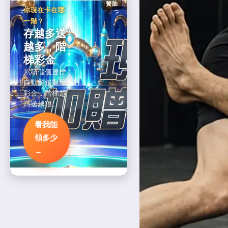
贊助
你現在卡在哪
一階？
存越多送
越多，階
梯彩金
累積儲值達標
自動解鎖對應
彩金，階梯越
高送越狠。
看我能
領多少
→