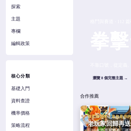
探索
主題
格鬥與賽道 · 112 
專欄
拳擊
編輯政策
不靠口號，從定義
核心分類
瀏覽 8 個完整主題 →
基礎入門
合作推薦
資料查證
機率價格
很久沒回來？這包是你
老玩家回歸再送
策略流程
回鍋會員專屬彩金，優