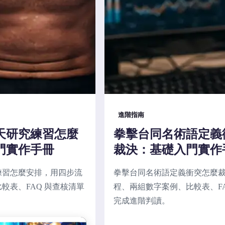
進階指南
天研究練習怎麼
拳擊台同名術語定義
門實作手冊
裁決：基礎入門實作
練習怎麼安排，用四步流
拳擊台同名術語定義衝突怎麼
較表、FAQ 與查核清單
程、兩組數字案例、比較表、FA
完成進階判讀。