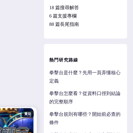
18 篇搜尋解答
6 篇支援專欄
88 篇長尾指南
熱門研究路線
拳擊台是什麼？先用一頁弄懂核心
定義
拳擊台怎麼看？從資料口徑到結論
的完整順序
拳擊台規則有哪些？開始前必查的
贊助
條件