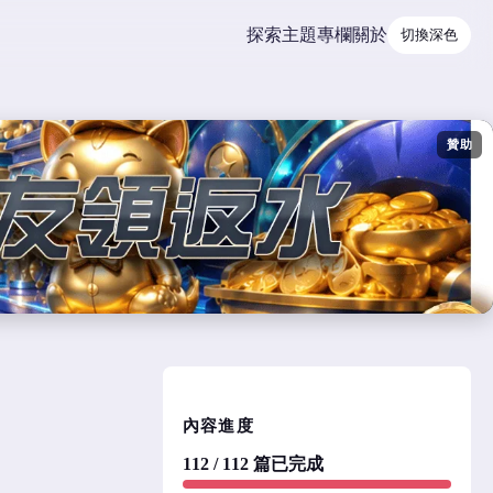
探索
主題
專欄
關於
切換深色
贊助
內容進度
112 / 112 篇已完成