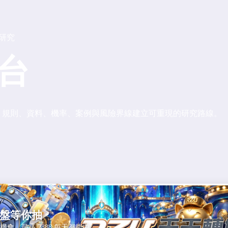
篇研究
台
、規則、資料、機率、案例與風險界線建立可重現的研究路線。
盤等你抽
盤機會，最高 2888 每天都能中。