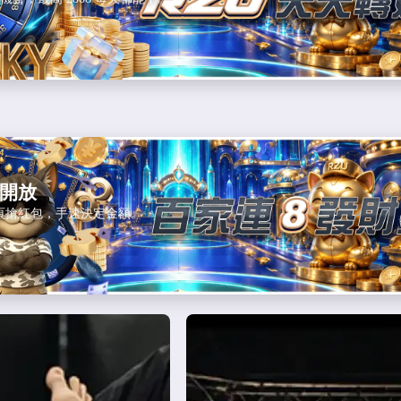
開放
頁搶紅包，手速決定金額。