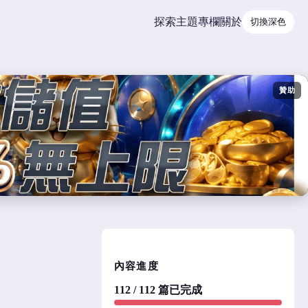
探索
主題
專欄
關於
切換深色
贊助
內容進度
112 / 112 篇已完成