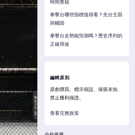
時間查核
拳擊台哪些指標值得看？先分主因
與輔因
拳擊台走勢能預測嗎？歷史序列的
正確用途
編輯原則
原創撰寫、標示假設、保留未知、
禁止獲利保證。
查看完整政策
合作推薦