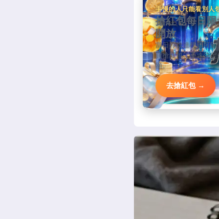
手慢的人只能看別人
搶紅包每日限
開放
當日存款達標即可到
頁搶紅包，手速決定
額。
去搶紅包 →