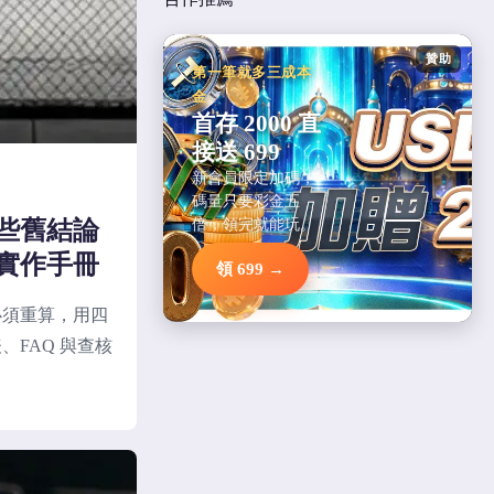
贊助
第一筆就多三成本
金
首存 2000 直
接送 699
新會員限定加碼，
碼量只要彩金五
倍，領完就能玩。
些舊結論
實作手冊
領 699 →
必須重算，用四
FAQ 與查核