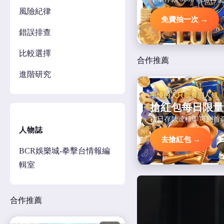
風險紀律
免費抽一次 →
錯誤排查
比較選擇
合作推薦
進階研究
手慢的人只能看別人領
搶紅包每日限量
當日存款達標即可到首
人物誌
去搶紅包 →
BCR娛樂城-拳擊台情報編
輯室
合作推薦