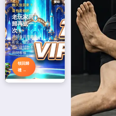
贊助
很久沒回來？
這包是你的
老玩家回
歸再送一
次
回鍋會員專屬
彩金，優惠頁
面一鍵領取不
用問客服。
領回歸
禮 →