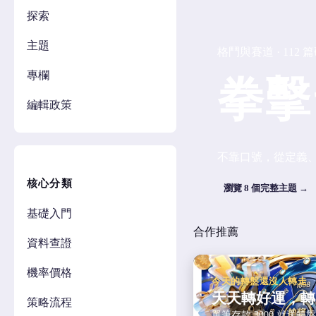
探索
主題
格鬥與賽道 · 112 
專欄
拳擊
編輯政策
不靠口號，從定義
核心分類
瀏覽 8 個完整主題 →
基礎入門
合作推薦
資料查證
機率價格
今天的轉盤還沒人轉走
天天轉好運，轉
策略流程
單筆存款 3000 就送轉