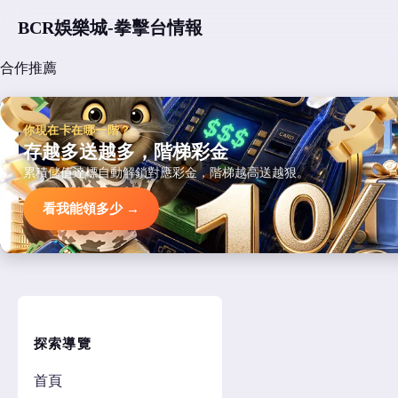
BCR娛樂城-拳擊台情報
合作推薦
你現在卡在哪一階？
存越多送越多，階梯彩金
累積儲值達標自動解鎖對應彩金，階梯越高送越狠。
看我能領多少 →
探索導覽
首頁