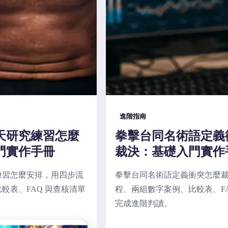
進階指南
天研究練習怎麼
拳擊台同名術語定義
門實作手冊
裁決：基礎入門實作
練習怎麼安排，用四步流
拳擊台同名術語定義衝突怎麼
較表、FAQ 與查核清單
程、兩組數字案例、比較表、FA
完成進階判讀。