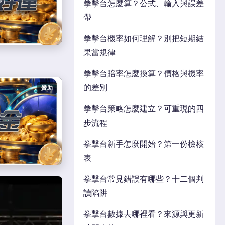
拳擊台怎麼算？公式、輸入與誤差
帶
拳擊台機率如何理解？別把短期結
果當規律
拳擊台賠率怎麼換算？價格與機率
的差別
贊助
拳擊台策略怎麼建立？可重現的四
步流程
拳擊台新手怎麼開始？第一份檢核
表
拳擊台常見錯誤有哪些？十二個判
讀陷阱
拳擊台數據去哪裡看？來源與更新