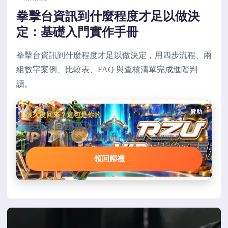
拳擊台資訊到什麼程度才足以做決
定：基礎入門實作手冊
拳擊台資訊到什麼程度才足以做決定，用四步流程、兩
組數字案例、比較表、FAQ 與查核清單完成進階判
讀。
贊助
很久沒回來？這包是你的
老玩家回歸再送一次
回鍋會員專屬彩金，優惠頁面一鍵領取不用問客服。
領回歸禮 →