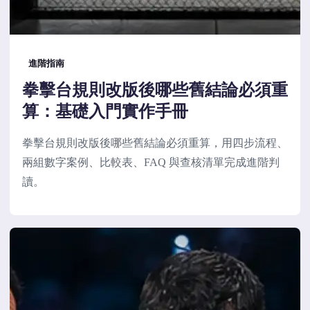
進階指南
拳擊台規則改版後哪些舊結論必須重
算：基礎入門實作手冊
拳擊台規則改版後哪些舊結論必須重算，用四步流程、
兩組數字案例、比較表、FAQ 與查核清單完成進階判
讀。