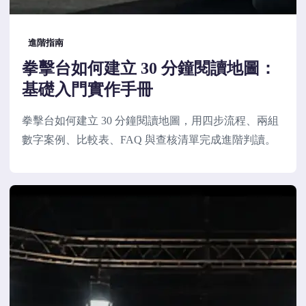
進階指南
拳擊台如何建立 30 分鐘閱讀地圖：
基礎入門實作手冊
拳擊台如何建立 30 分鐘閱讀地圖，用四步流程、兩組
數字案例、比較表、FAQ 與查核清單完成進階判讀。