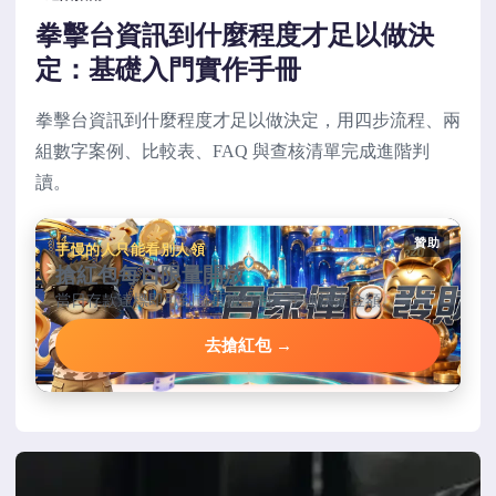
拳擊台資訊到什麼程度才足以做決
定：基礎入門實作手冊
拳擊台資訊到什麼程度才足以做決定，用四步流程、兩
組數字案例、比較表、FAQ 與查核清單完成進階判
讀。
贊助
手慢的人只能看別人領
搶紅包每日限量開放
當日存款達標即可到首頁搶紅包，手速決定金額。
去搶紅包 →