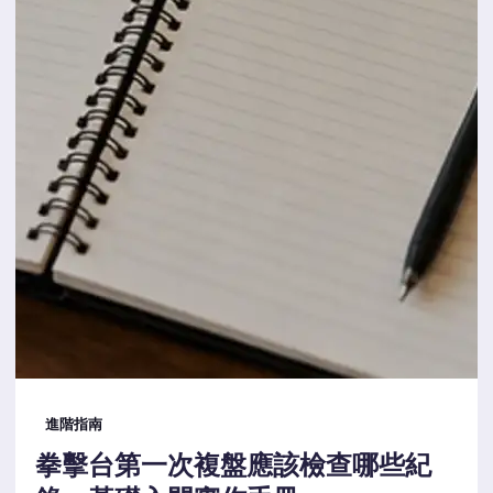
進階指南
拳擊台第一次複盤應該檢查哪些紀