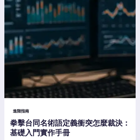
進階指南
拳擊台同名術語定義衝突怎麼裁決：
基礎入門實作手冊