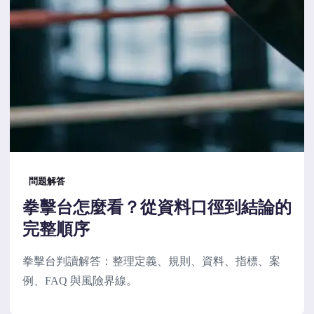
問題解答
拳擊台怎麼看？從資料口徑到結論的
完整順序
拳擊台判讀解答：整理定義、規則、資料、指標、案
例、FAQ 與風險界線。