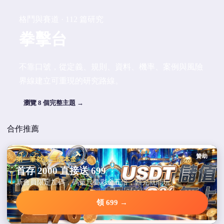
格鬥與賽道 · 112 篇研究
拳擊台
不靠口號，從定義、規則、資料、機率、案例與風險
界線建立可重現的研究路線。
瀏覽 8 個完整主題 →
合作推薦
贊助
第一筆就多三成本金
首存 2000 直接送 699
新會員限定加碼，碼量只要彩金五倍，領完就能玩。
領 699 →