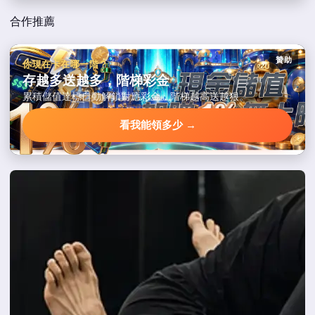
合作推薦
贊助
你現在卡在哪一階？
存越多送越多，階梯彩金
累積儲值達標自動解鎖對應彩金，階梯越高送越狠。
看我能領多少 →