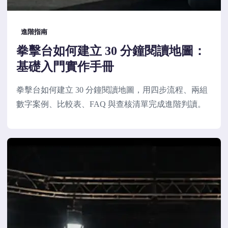
進階指南
拳擊台如何建立 30 分鐘閱讀地圖：
基礎入門實作手冊
拳擊台如何建立 30 分鐘閱讀地圖，用四步流程、兩組
數字案例、比較表、FAQ 與查核清單完成進階判讀。