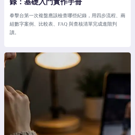
錄：基礎入門實作手冊
拳擊台第一次複盤應該檢查哪些紀錄，用四步流程、兩
組數字案例、比較表、FAQ 與查核清單完成進階判
讀。