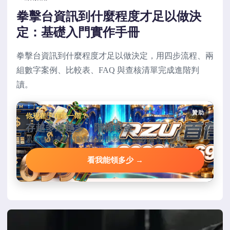
拳擊台資訊到什麼程度才足以做決
定：基礎入門實作手冊
拳擊台資訊到什麼程度才足以做決定，用四步流程、兩
組數字案例、比較表、FAQ 與查核清單完成進階判
讀。
贊助
你現在卡在哪一階？
存越多送越多，階梯彩金
累積儲值達標自動解鎖對應彩金，階梯越高送越狠。
看我能領多少 →