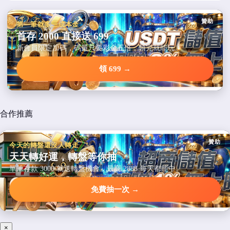
贊助
第一筆就多三成本金
首存 2000 直接送 699
新會員限定加碼，碼量只要彩金五倍，領完就能玩。
領 699 →
合作推薦
贊助
今天的轉盤還沒人轉走
天天轉好運，轉盤等你抽
單筆存款 3000 就送轉盤機會，最高 2888 每天都能中。
免費抽一次 →
×