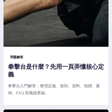
問題解答
拳擊台是什麼？先用一頁弄懂核心定
義
拳擊台入門解答：整理定義、規則、資料、指標、案
例、FAQ 與風險界線。