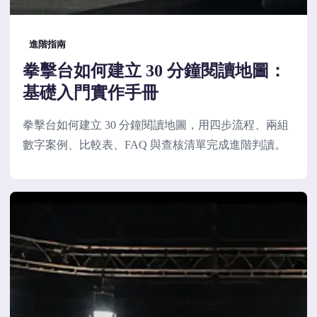
進階指南
拳擊台如何建立 30 分鐘閱讀地圖：
基礎入門實作手冊
拳擊台如何建立 30 分鐘閱讀地圖，用四步流程、兩組
數字案例、比較表、FAQ 與查核清單完成進階判讀。