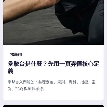
問題解答
拳擊台是什麼？先用一頁弄懂核心定
義
拳擊台入門解答：整理定義、規則、資料、指標、案
例、FAQ 與風險界線。