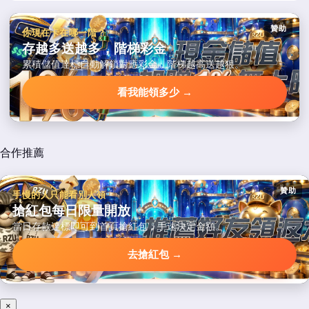
贊助
你現在卡在哪一階？
存越多送越多，階梯彩金
累積儲值達標自動解鎖對應彩金，階梯越高送越狠。
看我能領多少 →
合作推薦
贊助
手慢的人只能看別人領
搶紅包每日限量開放
當日存款達標即可到首頁搶紅包，手速決定金額。
去搶紅包 →
×