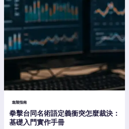
進階指南
拳擊台同名術語定義衝突怎麼裁決：
基礎入門實作手冊