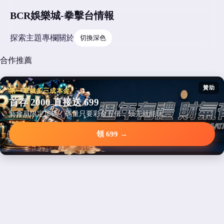
BCR娛樂城-拳擊台情報
探索
主題
專欄
關於
切換深色
合作推薦
贊助
第一筆就多三成本金
首存 2000 直接送 699
新會員限定加碼，碼量只要彩金五倍，領完就能玩。
領 699 →