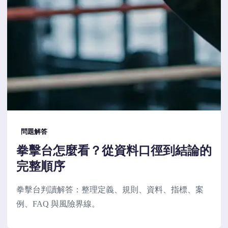
問題解答
拳擊台怎麼看？從資料口徑到結論的
完整順序
拳擊台判讀解答：整理定義、規則、資料、指標、案
例、FAQ 與風險界線。