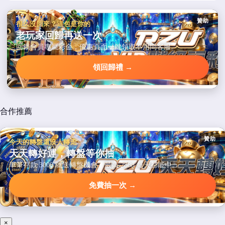
贊助
很久沒回來？這包是你的
老玩家回歸再送一次
回鍋會員專屬彩金，優惠頁面一鍵領取不用問客服。
領回歸禮 →
合作推薦
贊助
今天的轉盤還沒人轉走
天天轉好運，轉盤等你抽
單筆存款 3000 就送轉盤機會，最高 2888 每天都能中。
免費抽一次 →
×