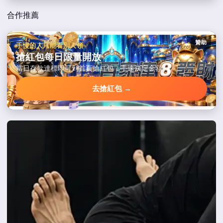
合作推薦
贊助
手慢的人只能看別人領
搶紅包每日限量開放
當日存款達標即可到首頁搶紅包，手速決定金額。
去搶紅包 →