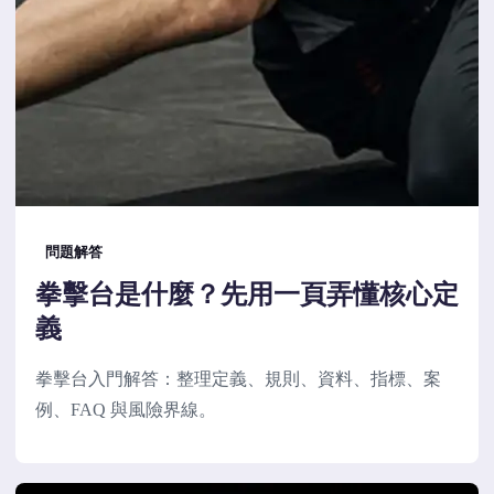
問題解答
拳擊台是什麼？先用一頁弄懂核心定
義
拳擊台入門解答：整理定義、規則、資料、指標、案
例、FAQ 與風險界線。