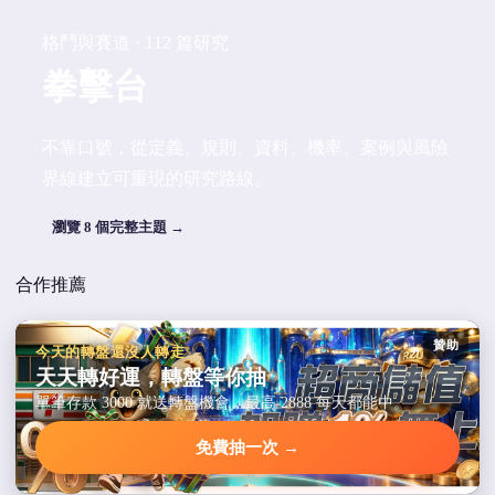
格鬥與賽道 · 112 篇研究
拳擊台
不靠口號，從定義、規則、資料、機率、案例與風險
界線建立可重現的研究路線。
瀏覽 8 個完整主題 →
合作推薦
贊助
今天的轉盤還沒人轉走
天天轉好運，轉盤等你抽
單筆存款 3000 就送轉盤機會，最高 2888 每天都能中。
免費抽一次 →