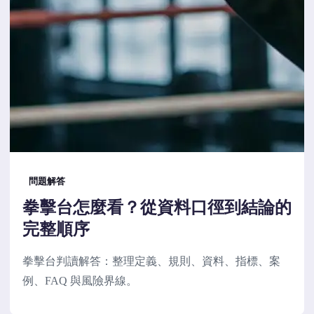
問題解答
拳擊台怎麼看？從資料口徑到結論的
完整順序
拳擊台判讀解答：整理定義、規則、資料、指標、案
例、FAQ 與風險界線。