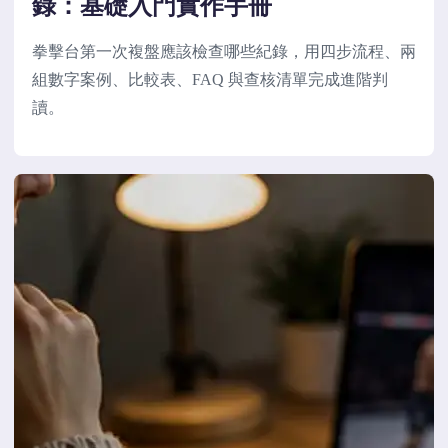
錄：基礎入門實作手冊
拳擊台第一次複盤應該檢查哪些紀錄，用四步流程、兩
組數字案例、比較表、FAQ 與查核清單完成進階判
讀。