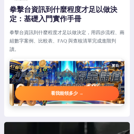
拳擊台資訊到什麼程度才足以做決
定：基礎入門實作手冊
拳擊台資訊到什麼程度才足以做決定，用四步流程、兩
組數字案例、比較表、FAQ 與查核清單完成進階判
讀。
贊助
你現在卡在哪一階？
存越多送越多，階梯彩金
累積儲值達標自動解鎖對應彩金，階梯越高送越狠。
看我能領多少 →