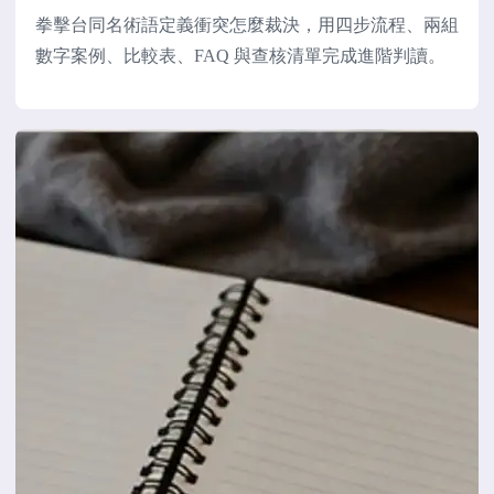
拳擊台同名術語定義衝突怎麼裁決，用四步流程、兩組
數字案例、比較表、FAQ 與查核清單完成進階判讀。