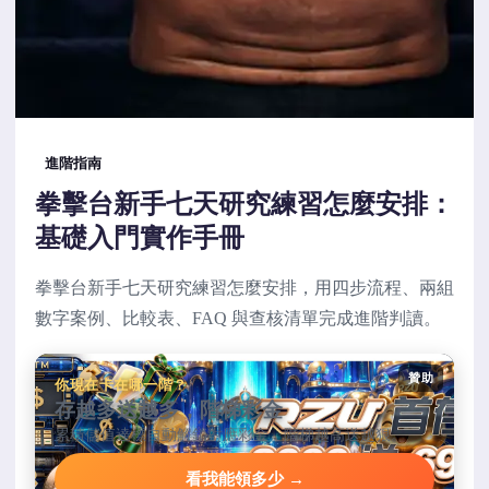
進階指南
拳擊台新手七天研究練習怎麼安排：
基礎入門實作手冊
拳擊台新手七天研究練習怎麼安排，用四步流程、兩組
數字案例、比較表、FAQ 與查核清單完成進階判讀。
贊助
你現在卡在哪一階？
存越多送越多，階梯彩金
累積儲值達標自動解鎖對應彩金，階梯越高送越狠。
看我能領多少 →