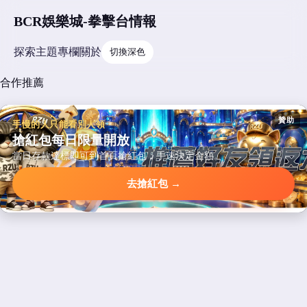
BCR娛樂城-拳擊台情報
探索
主題
專欄
關於
切換深色
合作推薦
贊助
手慢的人只能看別人領
搶紅包每日限量開放
當日存款達標即可到首頁搶紅包，手速決定金額。
去搶紅包 →