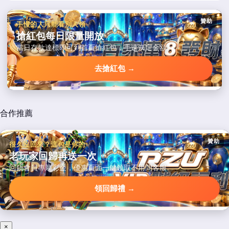
贊助
手慢的人只能看別人領
搶紅包每日限量開放
當日存款達標即可到首頁搶紅包，手速決定金額。
去搶紅包 →
合作推薦
贊助
很久沒回來？這包是你的
老玩家回歸再送一次
回鍋會員專屬彩金，優惠頁面一鍵領取不用問客服。
領回歸禮 →
×