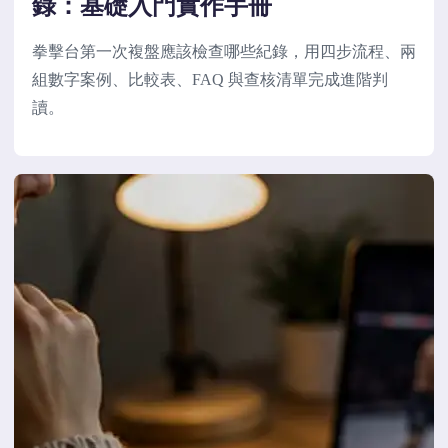
錄：基礎入門實作手冊
拳擊台第一次複盤應該檢查哪些紀錄，用四步流程、兩
組數字案例、比較表、FAQ 與查核清單完成進階判
讀。