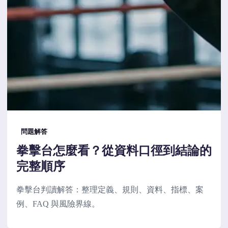
問題解答
拳擊台怎麼看？從資料口徑到結論的
完整順序
拳擊台判讀解答：整理定義、規則、資料、指標、案
例、FAQ 與風險界線。