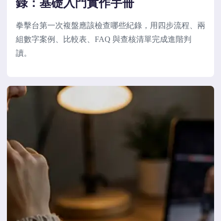
錄：基礎入門實作手冊
拳擊台第一次複盤應該檢查哪些紀錄，用四步流程、兩
組數字案例、比較表、FAQ 與查核清單完成進階判
讀。