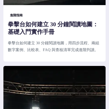
進階指南
拳擊台如何建立 30 分鐘閱讀地圖：
基礎入門實作手冊
拳擊台如何建立 30 分鐘閱讀地圖，用四步流程、兩組
數字案例、比較表、FAQ 與查核清單完成進階判讀。