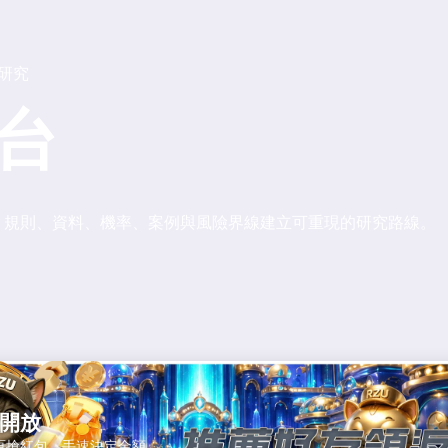
篇研究
台
、規則、資料、機率、案例與風險界線建立可重現的研究路線。
開放
頁搶紅包，手速決定金額。