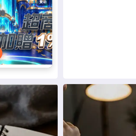
贊助
走
轉
轉盤
天都