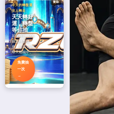
贊助
今天的轉盤還
沒人轉走
天天轉好
運，轉盤
等你抽
單筆存款 3000
就送轉盤機
會，最高 2888
每天都能中。
免費抽
一次
→