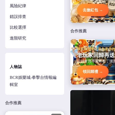
風險紀律
去搶紅包 →
錯誤排查
比較選擇
合作推薦
進階研究
很久沒回來？這包是你
老玩家回歸再送
回鍋會員專屬彩金，優
人物誌
領回歸禮 →
BCR娛樂城-拳擊台情報編
輯室
合作推薦