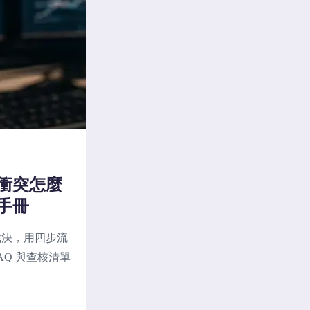
衝突怎麼
手冊
裁決，用四步流
Q 與查核清單