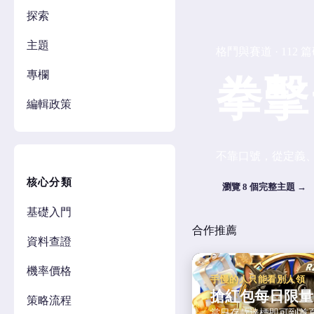
探索
主題
格鬥與賽道 · 112 
專欄
拳擊
編輯政策
不靠口號，從定義
核心分類
瀏覽 8 個完整主題 →
基礎入門
合作推薦
資料查證
機率價格
手慢的人只能看別人領
搶紅包每日限量
策略流程
當日存款達標即可到首