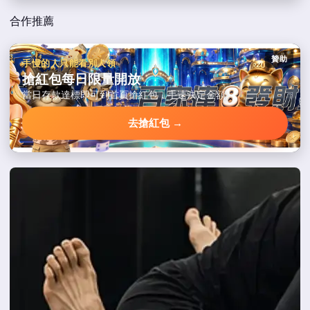
合作推薦
贊助
手慢的人只能看別人領
搶紅包每日限量開放
當日存款達標即可到首頁搶紅包，手速決定金額。
去搶紅包 →