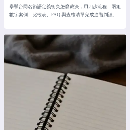
拳擊台同名術語定義衝突怎麼裁決，用四步流程、兩組
數字案例、比較表、FAQ 與查核清單完成進階判讀。