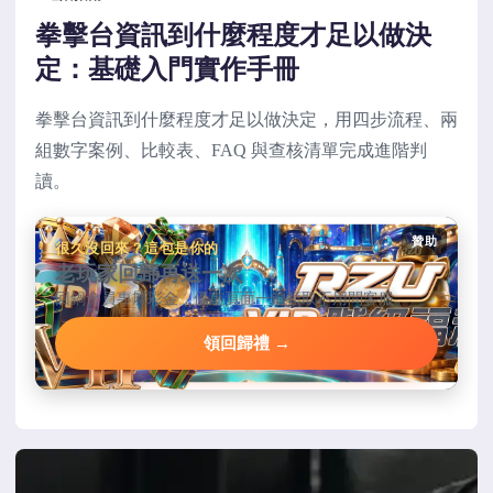
拳擊台資訊到什麼程度才足以做決
定：基礎入門實作手冊
拳擊台資訊到什麼程度才足以做決定，用四步流程、兩
組數字案例、比較表、FAQ 與查核清單完成進階判
讀。
贊助
很久沒回來？這包是你的
老玩家回歸再送一次
回鍋會員專屬彩金，優惠頁面一鍵領取不用問客服。
領回歸禮 →