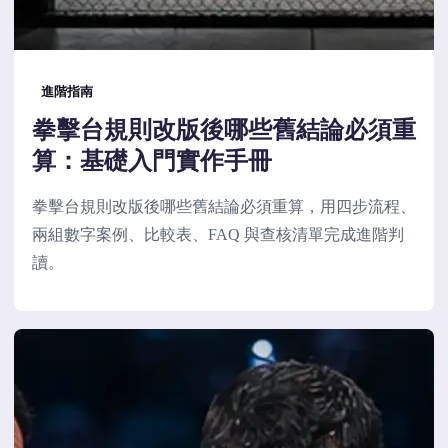
進階指南
拳擊台規則改版後哪些舊結論必須重
算：基礎入門實作手冊
拳擊台規則改版後哪些舊結論必須重算，用四步流程、
兩組數字案例、比較表、FAQ 與查核清單完成進階判
讀。