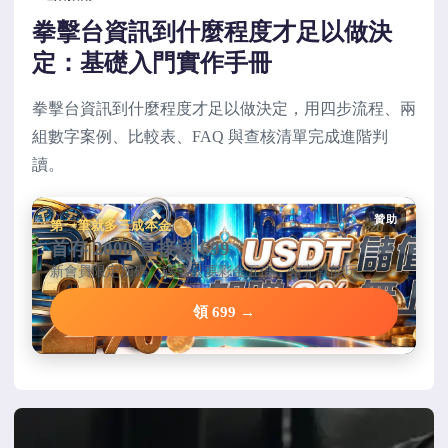
拳擊台資訊到什麼程度才足以做決
定：基礎入門實作手冊
拳擊台資訊到什麼程度才足以做決定，用四步流程、兩
組數字案例、比較表、FAQ 與查核清單完成進階判
讀。
贊助
第一筆就多三成本金
首存 2000 直接送 699
新會員限定加碼，碼量只要彩金五倍，領完就能玩。
領 699 →