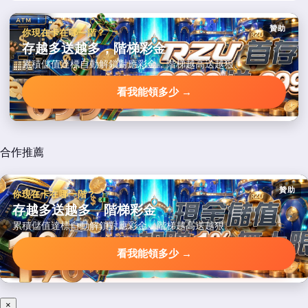
贊助
你現在卡在哪一階？
存越多送越多，階梯彩金
累積儲值達標自動解鎖對應彩金，階梯越高送越狠。
看我能領多少 →
合作推薦
贊助
你現在卡在哪一階？
存越多送越多，階梯彩金
累積儲值達標自動解鎖對應彩金，階梯越高送越狠。
看我能領多少 →
×