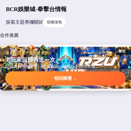
BCR娛樂城-拳擊台情報
探索
主題
專欄
關於
切換深色
合作推薦
贊助
很久沒回來？這包是你的
老玩家回歸再送一次
回鍋會員專屬彩金，優惠頁面一鍵領取不用問客服。
領回歸禮 →