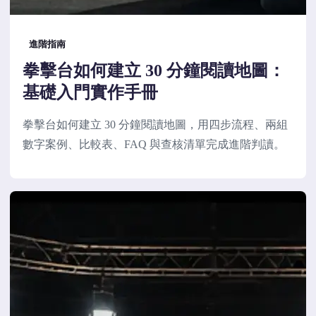
進階指南
拳擊台如何建立 30 分鐘閱讀地圖：
基礎入門實作手冊
拳擊台如何建立 30 分鐘閱讀地圖，用四步流程、兩組
數字案例、比較表、FAQ 與查核清單完成進階判讀。