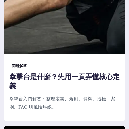
問題解答
拳擊台是什麼？先用一頁弄懂核心定
義
拳擊台入門解答：整理定義、規則、資料、指標、案
例、FAQ 與風險界線。