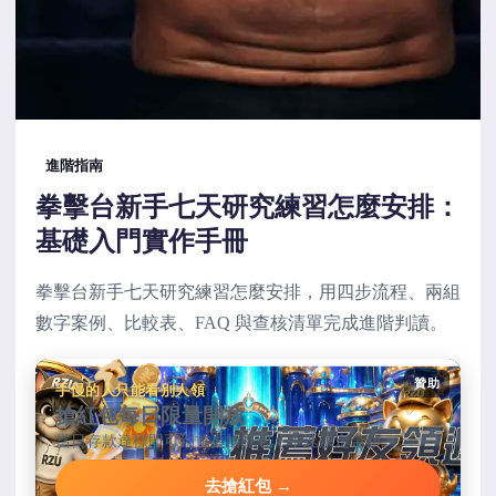
進階指南
拳擊台新手七天研究練習怎麼安排：
基礎入門實作手冊
拳擊台新手七天研究練習怎麼安排，用四步流程、兩組
數字案例、比較表、FAQ 與查核清單完成進階判讀。
贊助
手慢的人只能看別人領
搶紅包每日限量開放
當日存款達標即可到首頁搶紅包，手速決定金額。
去搶紅包 →