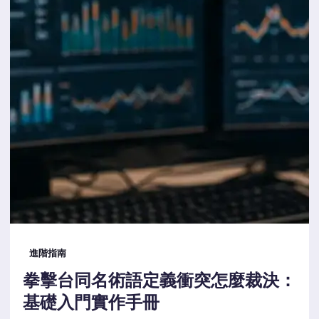
進階指南
拳擊台同名術語定義衝突怎麼裁決：
基礎入門實作手冊