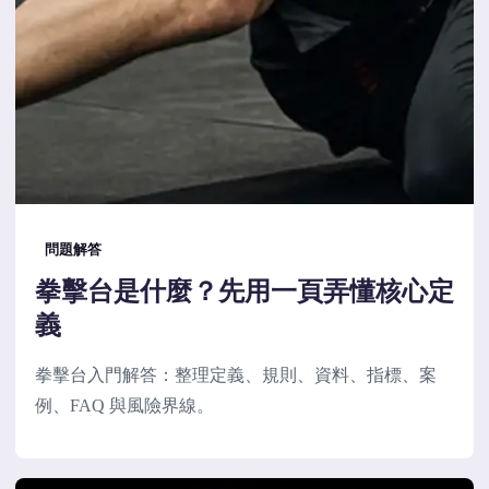
問題解答
拳擊台是什麼？先用一頁弄懂核心定
義
拳擊台入門解答：整理定義、規則、資料、指標、案
例、FAQ 與風險界線。