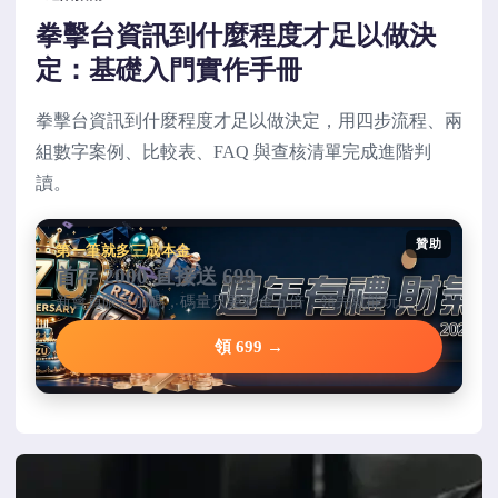
拳擊台資訊到什麼程度才足以做決
定：基礎入門實作手冊
拳擊台資訊到什麼程度才足以做決定，用四步流程、兩
組數字案例、比較表、FAQ 與查核清單完成進階判
讀。
贊助
第一筆就多三成本金
首存 2000 直接送 699
新會員限定加碼，碼量只要彩金五倍，領完就能玩。
領 699 →