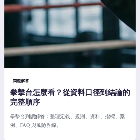
問題解答
拳擊台怎麼看？從資料口徑到結論的
完整順序
拳擊台判讀解答：整理定義、規則、資料、指標、案
例、FAQ 與風險界線。