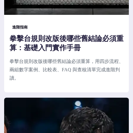
進階指南
拳擊台規則改版後哪些舊結論必須重
算：基礎入門實作手冊
拳擊台規則改版後哪些舊結論必須重算，用四步流程、
兩組數字案例、比較表、FAQ 與查核清單完成進階判
讀。