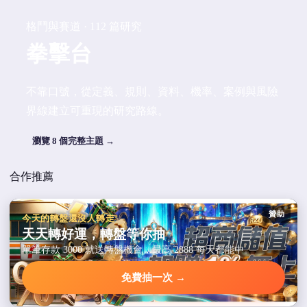
格鬥與賽道 · 112 篇研究
拳擊台
不靠口號，從定義、規則、資料、機率、案例與風險
界線建立可重現的研究路線。
瀏覽 8 個完整主題 →
合作推薦
贊助
今天的轉盤還沒人轉走
天天轉好運，轉盤等你抽
單筆存款 3000 就送轉盤機會，最高 2888 每天都能中。
免費抽一次 →