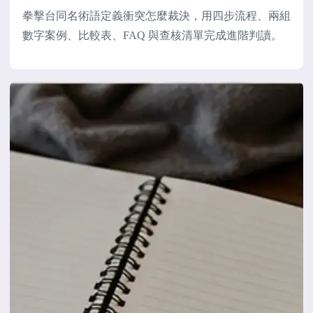
拳擊台同名術語定義衝突怎麼裁決，用四步流程、兩組
數字案例、比較表、FAQ 與查核清單完成進階判讀。