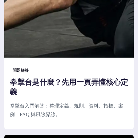
問題解答
拳擊台是什麼？先用一頁弄懂核心定
義
拳擊台入門解答：整理定義、規則、資料、指標、案
例、FAQ 與風險界線。