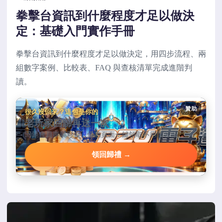
拳擊台資訊到什麼程度才足以做決
定：基礎入門實作手冊
拳擊台資訊到什麼程度才足以做決定，用四步流程、兩
組數字案例、比較表、FAQ 與查核清單完成進階判
讀。
贊助
很久沒回來？這包是你的
老玩家回歸再送一次
回鍋會員專屬彩金，優惠頁面一鍵領取不用問客服。
領回歸禮 →