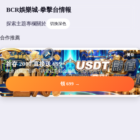
BCR娛樂城-拳擊台情報
探索
主題
專欄
關於
切換深色
合作推薦
贊助
第一筆就多三成本金
首存 2000 直接送 699
新會員限定加碼，碼量只要彩金五倍，領完就能玩。
領 699 →