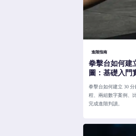
進階指南
拳擊台如何建立
圖：基礎入門
拳擊台如何建立 30 
程、兩組數字案例、比
完成進階判讀。