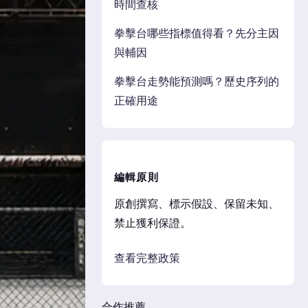
時間查核
拳擊台哪些指標值得看？先分主因
與輔因
拳擊台走勢能預測嗎？歷史序列的
正確用途
編輯原則
原創撰寫、標示假設、保留未知、
禁止獲利保證。
查看完整政策
合作推薦