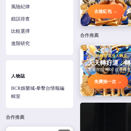
風險紀律
去搶紅包 →
錯誤排查
比較選擇
合作推薦
進階研究
今天的轉盤還沒人轉走
天天轉好運，轉
單筆存款 3000 就送轉
人物誌
免費抽一次 →
BCR娛樂城-拳擊台情報編
輯室
合作推薦