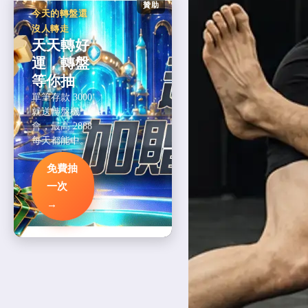
贊助
今天的轉盤還
沒人轉走
天天轉好
運，轉盤
等你抽
單筆存款 3000
就送轉盤機
會，最高 2888
每天都能中。
免費抽
一次
→