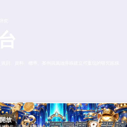
篇研究
台
、規則、資料、機率、案例與風險界線建立可重現的研究路線。
開放
頁搶紅包，手速決定金額。