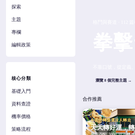
探索
主題
格鬥與賽道 · 112 
專欄
拳擊
編輯政策
不靠口號，從定義
核心分類
瀏覽 8 個完整主題 →
基礎入門
合作推薦
資料查證
機率價格
今天的轉盤還沒人轉走
天天轉好運，轉
策略流程
單筆存款 3000 就送轉