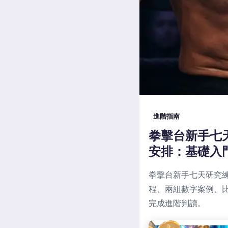
進階指南
拳擊台新手七
安排：基礎入
拳擊台新手七天研究
程、兩組數字案例、比
完成進階判讀。