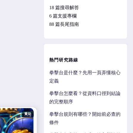
18 篇搜尋解答
6 篇支援專欄
88 篇長尾指南
熱門研究路線
拳擊台是什麼？先用一頁弄懂核心
定義
拳擊台怎麼看？從資料口徑到結論
的完整順序
拳擊台規則有哪些？開始前必查的
贊助
條件