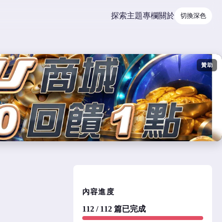
探索
主題
專欄
關於
切換深色
贊助
內容進度
112 / 112 篇已完成