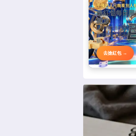
手慢的人只能看別人
搶紅包每日限
開放
當日存款達標即可到
頁搶紅包，手速決定
額。
去搶紅包 →