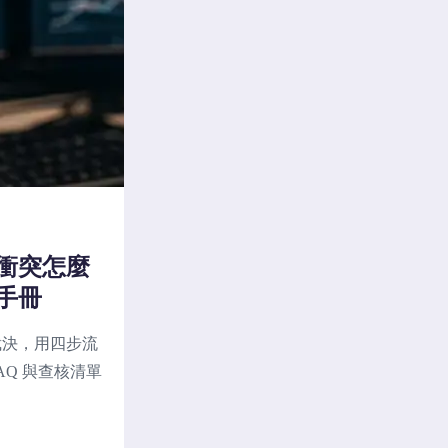
衝突怎麼
手冊
裁決，用四步流
Q 與查核清單