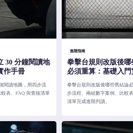
進階指南
 30 分鐘閱讀地
拳擊台規則改版後哪
實作手冊
必須重算：基礎入門
分鐘閱讀地圖，用四步流
拳擊台規則改版後哪些舊結論
較表、FAQ 與查核清單
步流程、兩組數字案例、比較表、
清單完成進階判讀。