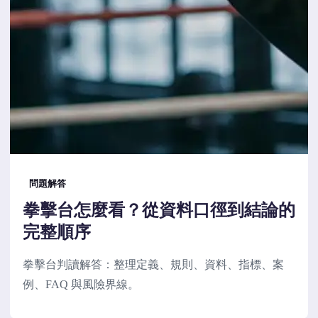
問題解答
拳擊台怎麼看？從資料口徑到結論的
完整順序
拳擊台判讀解答：整理定義、規則、資料、指標、案
例、FAQ 與風險界線。