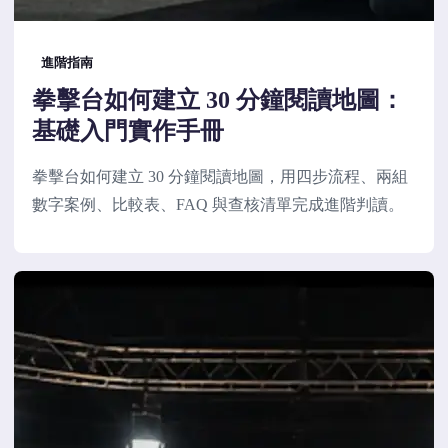
進階指南
拳擊台如何建立 30 分鐘閱讀地圖：
基礎入門實作手冊
拳擊台如何建立 30 分鐘閱讀地圖，用四步流程、兩組
數字案例、比較表、FAQ 與查核清單完成進階判讀。