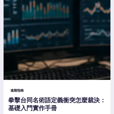
進階指南
拳擊台同名術語定義衝突怎麼裁決：
基礎入門實作手冊