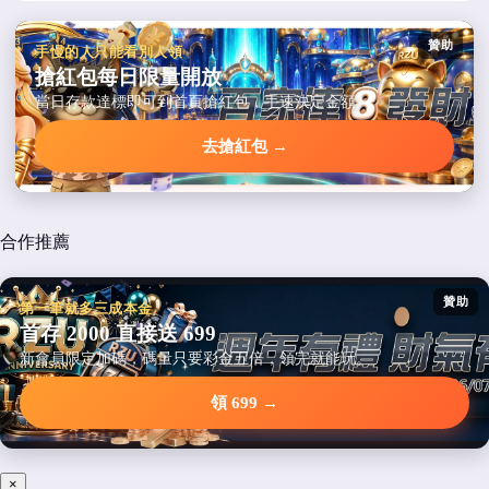
贊助
手慢的人只能看別人領
搶紅包每日限量開放
當日存款達標即可到首頁搶紅包，手速決定金額。
去搶紅包 →
合作推薦
贊助
第一筆就多三成本金
首存 2000 直接送 699
新會員限定加碼，碼量只要彩金五倍，領完就能玩。
領 699 →
×