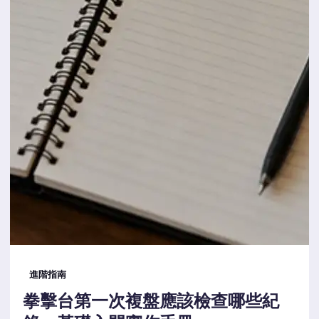
進階指南
拳擊台第一次複盤應該檢查哪些紀