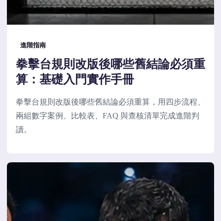
進階指南
拳擊台規則改版後哪些舊結論必須重
算：基礎入門實作手冊
拳擊台規則改版後哪些舊結論必須重算，用四步流程、
兩組數字案例、比較表、FAQ 與查核清單完成進階判
讀。